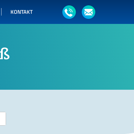
KONTAKT
iß