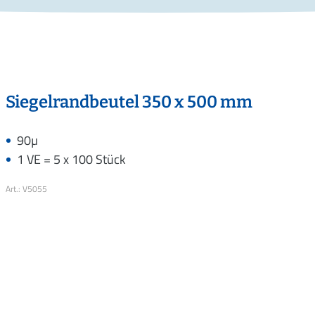
Siegelrandbeutel 350 x 500 mm
90µ
1 VE = 5 x 100 Stück
Art.: V5055