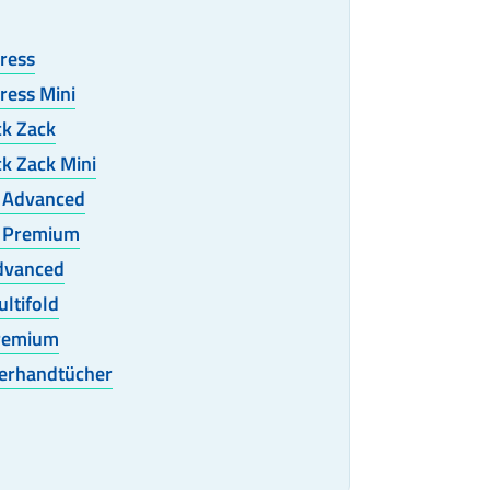
ress
ress Mini
ck Zack
k Zack Mini
k Advanced
k Premium
dvanced
ltifold
Premium
ierhandtücher