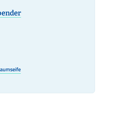
pender
haumseife