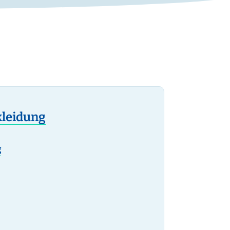
kleidung
g